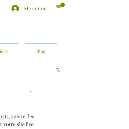
Me connecter
iers
Blog
sts, suivre des 
votre site live 