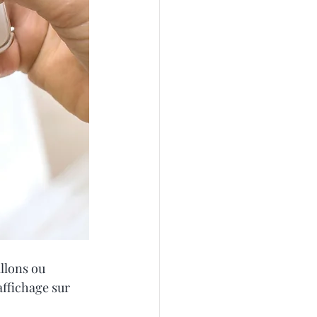
llons ou 
affichage sur 