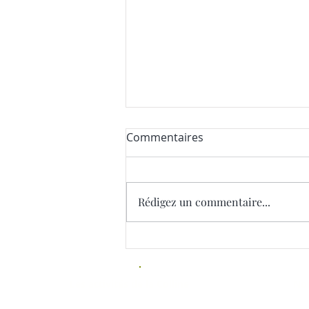
Sortir de l'hiver en douceur :
Commentaires
Comment renforcer son
système immunitaire
Sentez vous cette odeur de
naturellement ?
printemps qui arrive ? Vous avez
Rédigez un commentaire...
les cellules qui vibrent et vous
vous transformez en lézard au
moindre rayon de soleil ? L'hiver
a été long et notre organisme a
soif d'air
Les activités de la Colline
Nou