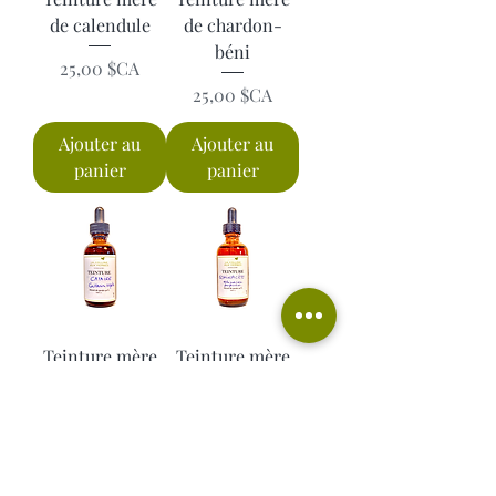
de calendule
de chardon-
béni
Prix
25,00 $CA
Prix
25,00 $CA
Ajouter au
Ajouter au
panier
panier
Teinture mère
Teinture mère
de cataire
d'échinacée
Prix
Prix
25,00 $CA
25,00 $CA
Ajouter au
Ajouter au