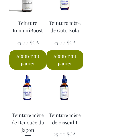
Teinture
Teinture mère
ImmuniBoost
de Gotu Kola
Prix
Prix
25,00 $CA
25,00 $CA
Ajouter au
Ajouter au
panier
panier
Teinture mère
Teinture mère
de Renouée du
de pissenlit
Japon
Prix
25,00 $CA