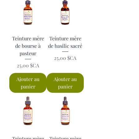
Teinture mère
Teinture mère
de bourse à
de basilic sacré
pasteur
Prix
25,00 $CA
Prix
25,00 $CA
Ajouter au
Ajouter au
panier
panier
Teinture mère
Teinture mère