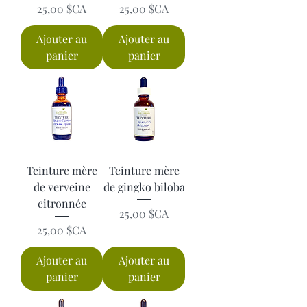
Prix
Prix
25,00 $CA
25,00 $CA
Ajouter au
Ajouter au
panier
panier
Teinture mère
Teinture mère
de verveine
de gingko biloba
citronnée
Prix
25,00 $CA
Prix
25,00 $CA
Ajouter au
Ajouter au
panier
panier