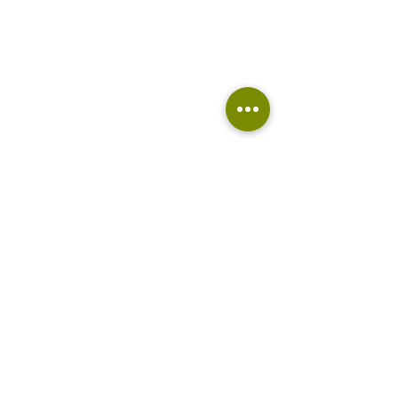
La Colline aux Herbes
La Colline aux Bleuets
Nous contacter
2259 Chemin Beattie
Dunham (QC) J0E 1M0
(450) 295-2417
collineauxherbes@gmail.com
Recevez nos actualités
Rejoindre