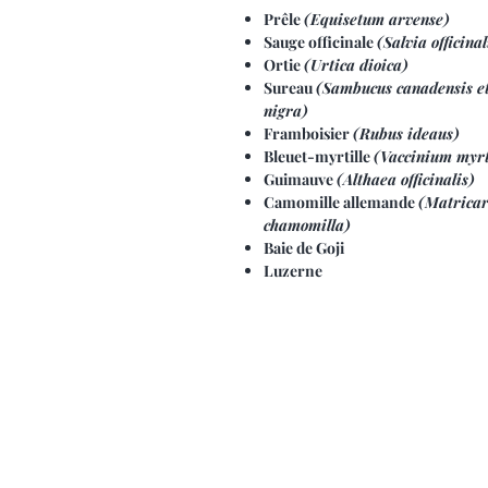
Prêle
(Equisetum arvense)
Sauge officinale
(Salvia officinal
Ortie
(Urtica dioica)
Sureau
(Sambucus canadensis e
nigra)
Framboisier
(Rubus ideaus)
Bleuet-myrtille
(Vaccinium myrt
Guimauve
(Althaea officinalis)
Camomille allemande
(Matricar
chamomilla)
Baie de Goji
Luzerne