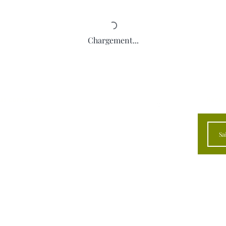
Chargement...
s contacter
Recev
 Chemin Beattie
ham (QC) J0E 1M0
) 295-2417
lineauxherbes@gmail.com