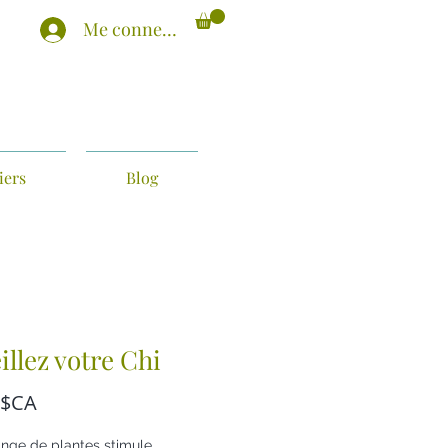
Me connecter
iers
Blog
illez votre Chi
Prix
 $CA
nge de plantes stimule