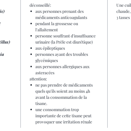
laisser 
déconseillé:
Une cuil
2 à 3 ta
is)
aux personnes prenant des
chaude, 
tonifiant
médicaments anticoagulants
3 tasses
t
pendant la grossesse ou
l'allaitement
déconsei
personne souffrant d'insuffisance
aux 
illus)
urinaire (la Prèle est diurétique)
antic
aux épileptiques
penda
ia
personnes ayant des troubles
perso
glycémiques
(la Pr
aux personnes allergiques aux
perso
asteracées
glyc
attention:
une 
ne pas prendre de médicaments
cette
quels qu'ils soient au moins 4h
rénal
avant la consommation de la
tisane.
une consommation trop
importante de cette tisane peut
provoquer une irritation rénale