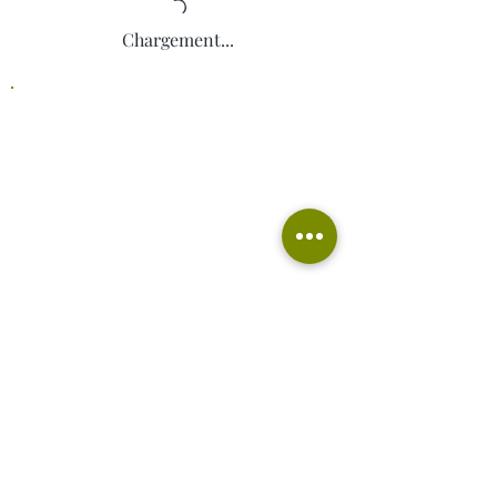
Chargement...
Les activités de la Colline
La Colline aux Herbes
La Colline aux Bleuets
Nous contacter
2259 Chemin Beattie
Dunham (QC) J0E 1M0
(450) 295-2417
collineauxherbes@gmail.com
Recevez nos actualités