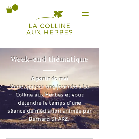
Week-end thématique
A partir de mai
Venez passer une journée à La
Colline aux Herbes et vous
détendre le temps d'une
séance de
médiation animée
par
Bernard St ARZ
.